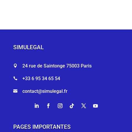
SIMULEGAL
24 rue de Saintonge 75003 Paris

+33 6 95 34 65 54

contact@simulegal.fr

PAGES IMPORTANTES